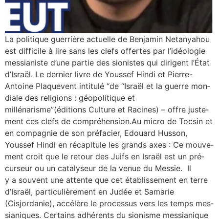
La poli­tique guer­rière actuelle de Benjamin Netanyahou
est dif­fi­cile à lire sans les clefs offertes par l’i­déo­lo­gie
mes­sia­niste d’une par­tie des sio­nistes qui dirigent l’État
d’Israël. Le der­nier livre de Youssef Hindi et Pierre-​​
Antoine Plaquevent inti­tu­lé “de “Israël et la guerre mon­
diale des reli­gions : géo­po­li­tique et
millénarisme”(éditions Culture et Racines) – offre jus­te­
ment ces clefs de com­pré­hen­sion.Au micro de Tocsin et
en com­pa­gnie de son pré­fa­cier, Edouard Husson,
Youssef Hindi en réca­pi­tule les grands axes : Ce mou­ve­
ment croit que le retour des Juifs en Israël est un pré­
cur­seur ou un cata­ly­seur de la venue du Messie. Il
y a sou­vent une attente que cet éta­blis­se­ment en terre
d’Israël, par­ti­cu­liè­re­ment en Judée et Samarie
(Cisjordanie), accé­lère le pro­ces­sus vers les temps mes­
sia­niques. Certains adhé­rents du sio­nisme mes­sia­nique