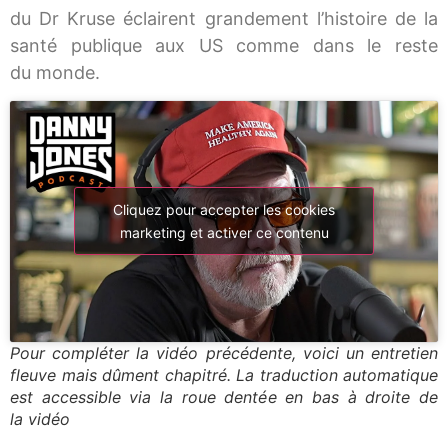
du Dr Kruse éclairent gran­de­ment l’his­toire de la
san­té publique aux US comme dans le reste
du monde.
Cliquez pour accepter les cookies
marketing et activer ce contenu
Pour com­plé­ter la vidéo pré­cé­dente, voi­ci un entre­tien
fleuve mais dûment cha­pi­tré. La tra­duc­tion auto­ma­tique
est acces­sible via la roue den­tée en bas à droite de
la vidéo