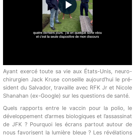
Ayant exer­cé toute sa vie aux États-​Unis, neuro-​
chirurgien Jack Kruse conseille aujourd’­hui le pré­
sident du Salvador, tra­vaille avec RFK Jr et Nicole
Shanahan (ex-​Google) sur les ques­tions de santé.
Quels rap­ports entre le vac­cin pour la polio, le
déve­lop­pe­ment d’armes bio­lo­giques et l’as­sas­si­nat
de JFK ? Pourquoi les écrans par­tout autour de
nous favo­risent la lumière bleue ? Les révé­la­tions